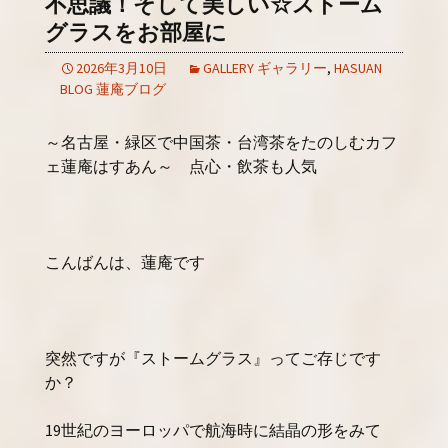
不思議！そして美しい☆ストーム
グラスをお部屋に
2026年3月10日
GALLERY ギャラリー
,
HASUAN
BLOG 蓮庵ブログ
～名古屋・緑区で中国茶・台湾茶をたのしむカフ
ェ蓮庵はすあん～ 点心・飲茶も人気
こんばんは、蓮庵です
突然ですが『ストームグラス』ってご存じです
か？
19世紀のヨーロッパで航海時に結晶の形をみて