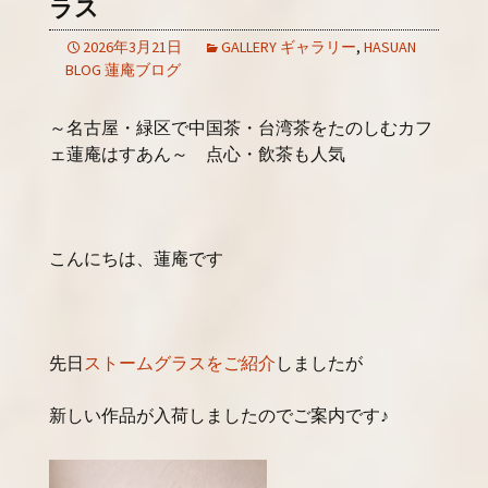
ラス
2026年3月21日
GALLERY ギャラリー
,
HASUAN
BLOG 蓮庵ブログ
～名古屋・緑区で中国茶・台湾茶をたのしむカフ
ェ蓮庵はすあん～ 点心・飲茶も人気
こんにちは、蓮庵です
先日
ストームグラスをご紹介
しましたが
新しい作品が入荷しましたのでご案内です♪