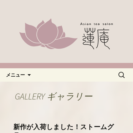
名古屋市緑区、中国茶やアジアのお茶
なら「蓮庵～はすあん～」。ほっこり
「名古屋・緑区で中国茶が楽し
とした癒しの空間でカフェ使いにどう
めるカフェ蓮庵～はすあん
ぞ。やさしい甘さ控えめのスイーツや
～」のブログ
天津などもございます。新着情報はこ
ちらからチェックしてください。
コンテンツへ移動
検
メニュー
索:
GALLERY ギャラリー
新作が入荷しました！ストームグ