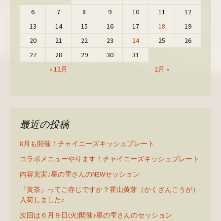
6
7
8
9
10
11
12
13
14
15
16
17
18
19
20
21
22
23
24
25
26
27
28
29
30
31
« 12月
2月 »
最近の投稿
8月も開催！チャイニーズキッシュプレート
コラボメニューやります！チャイニーズキッシュプレート
内容充実♪星の雫さんのNEWセッション
『黄茶』ってご存じですか？霍山黄芽（かくざんこうが）
入荷しました♪
次回は６月９日(火)開催♪星の雫さんのセッション