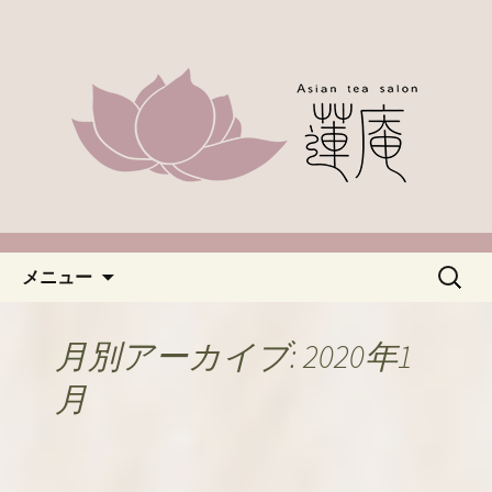
名古屋市緑区、中国茶やアジアのお茶
なら「蓮庵～はすあん～」。ほっこり
「名古屋・緑区で中国茶が楽し
とした癒しの空間でカフェ使いにどう
めるカフェ蓮庵～はすあん
ぞ。やさしい甘さ控えめのスイーツや
～」のブログ
天津などもございます。新着情報はこ
ちらからチェックしてください。
コンテンツへ移動
検
メニュー
索:
月別アーカイブ: 2020年1
月