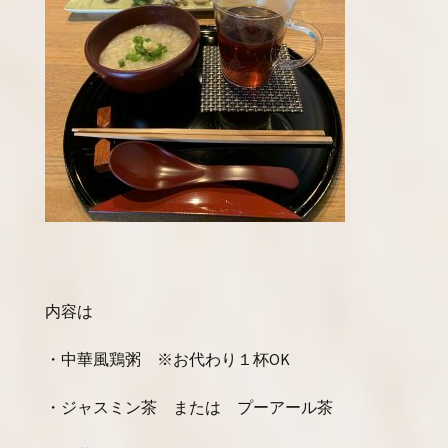
内容は
・中華風鶏粥 ※お代わり１杯OK
・ジャスミン茶 または プーアール茶