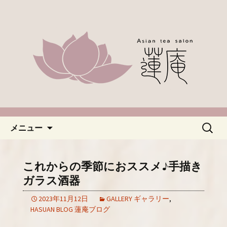
名古屋市緑区、中国茶やアジアのお茶
なら「蓮庵～はすあん～」。ほっこり
「名古屋・緑区で中国茶が楽し
とした癒しの空間でカフェ使いにどう
めるカフェ蓮庵～はすあん
ぞ。やさしい甘さ控えめのスイーツや
～」のブログ
天津などもございます。新着情報はこ
ちらからチェックしてください。
コンテンツへ移動
検
メニュー
索:
これからの季節におススメ♪手描き
ガラス酒器
2023年11月12日
GALLERY ギャラリー
,
HASUAN BLOG 蓮庵ブログ