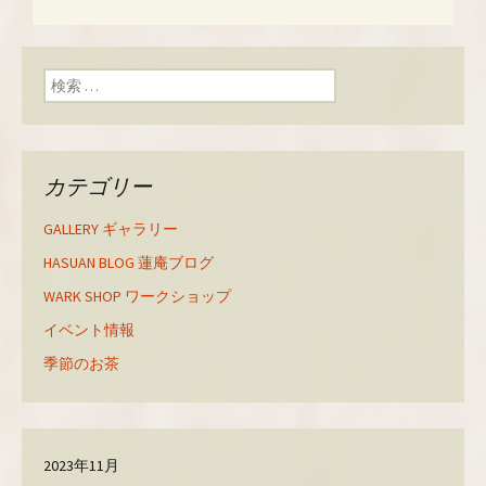
r
る
+
で
に
で
共
は
共
有
ク
有
ン
(
リ
(
新
ッ
新
検索:
し
ク
し
い
し
い
ウ
て
ウ
ィ
く
ィ
ン
だ
ン
ド
さ
ド
ウ
い
ウ
で
(
で
カテゴリー
開
新
開
き
し
き
ま
い
ま
す
ウ
す
GALLERY ギャラリー
)
ィ
)
ン
ド
HASUAN BLOG 蓮庵ブログ
ウ
で
WARK SHOP ワークショップ
開
き
ま
イベント情報
す
)
季節のお茶
2023年11月