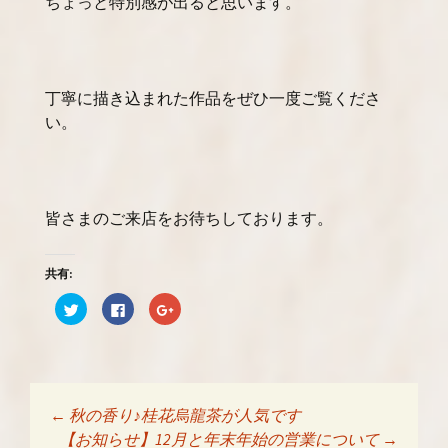
ちょっと特別感が出ると思います。
丁寧に描き込まれた作品をぜひ一度ご覧くださ
い。
皆さまのご来店をお待ちしております。
共有:
ク
F
ク
リ
a
リ
ッ
c
ッ
ク
e
ク
し
b
し
て
o
て
T
o
G
w
k
o
i
で
o
t
共
g
←
秋の香り♪桂花烏龍茶が人気です
t
有
l
投稿ナビゲーショ
e
す
e
【お知らせ】12月と年末年始の営業について
→