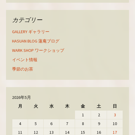
ド
さ
ド
ウ
い
ウ
で
(
で
開
新
開
き
し
き
カテゴリー
ま
い
ま
す
ウ
す
)
ィ
)
ン
GALLERY ギャラリー
ド
ウ
で
HASUAN BLOG 蓮庵ブログ
開
き
WARK SHOP ワークショップ
ま
す
)
イベント情報
季節のお茶
2026年5月
月
火
水
木
金
土
日
1
2
3
4
5
6
7
8
9
10
11
12
13
14
15
16
17