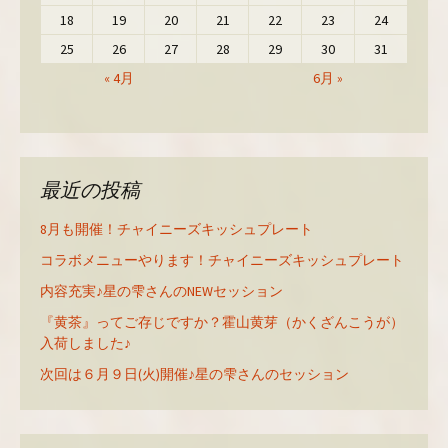
18
19
20
21
22
23
24
25
26
27
28
29
30
31
« 4月
6月 »
最近の投稿
8月も開催！チャイニーズキッシュプレート
コラボメニューやります！チャイニーズキッシュプレート
内容充実♪星の雫さんのNEWセッション
『黄茶』ってご存じですか？霍山黄芽（かくざんこうが）
入荷しました♪
次回は６月９日(火)開催♪星の雫さんのセッション