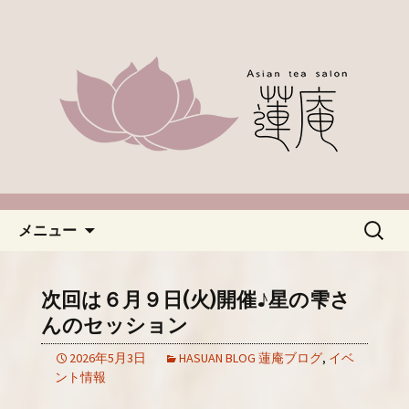
名古屋市緑区、中国茶やアジアのお茶
なら「蓮庵～はすあん～」。ほっこり
「名古屋・緑区で中国茶が楽し
とした癒しの空間でカフェ使いにどう
めるカフェ蓮庵～はすあん
ぞ。やさしい甘さ控えめのスイーツや
～」のブログ
天津などもございます。新着情報はこ
ちらからチェックしてください。
コンテンツへ移動
検
メニュー
索:
次回は６月９日(火)開催♪星の雫さ
んのセッション
2026年5月3日
HASUAN BLOG 蓮庵ブログ
,
イベ
ント情報