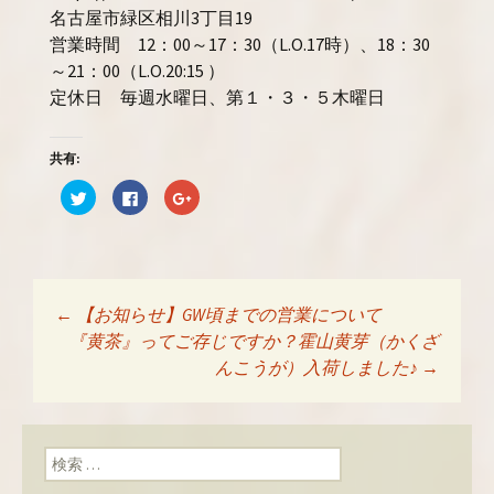
名古屋市緑区相川3丁目19
営業時間 12：00～17：30（L.O.17時）、18：30
～21：00（L.O.20:15 ）
定休日 毎週水曜日、第１・３・５木曜日
共有:
ク
F
ク
リ
a
リ
ッ
c
ッ
ク
e
ク
し
b
し
て
o
て
T
o
G
w
k
o
i
で
o
t
共
g
←
【お知らせ】GW頃までの営業について
t
有
l
投稿ナビゲーショ
e
す
e
『黄茶』ってご存じですか？霍山黄芽（かくざ
r
る
+
で
に
で
んこうが）入荷しました♪
→
共
は
共
有
ク
有
ン
(
リ
(
新
ッ
新
し
ク
し
い
し
い
検索:
ウ
て
ウ
ィ
く
ィ
ン
だ
ン