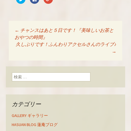
リ
a
リ
ッ
c
ッ
ク
e
ク
し
b
し
て
o
て
T
o
G
w
k
o
i
で
o
t
共
g
←
チャンスはあと５日です！『美味しいお茶と
t
有
l
投稿ナビゲーショ
e
す
e
おやつの時間』
r
る
+
で
に
で
久しぶりです！ふんわりアクセルさんのライブ♪
共
は
共
有
ク
有
→
ン
(
リ
(
新
ッ
新
し
ク
し
い
し
い
ウ
て
ウ
ィ
く
ィ
検索:
ン
だ
ン
ド
さ
ド
ウ
い
ウ
で
(
で
開
新
開
き
し
き
ま
い
ま
す
ウ
す
カテゴリー
)
ィ
)
ン
ド
ウ
GALLERY ギャラリー
で
開
き
HASUAN BLOG 蓮庵ブログ
ま