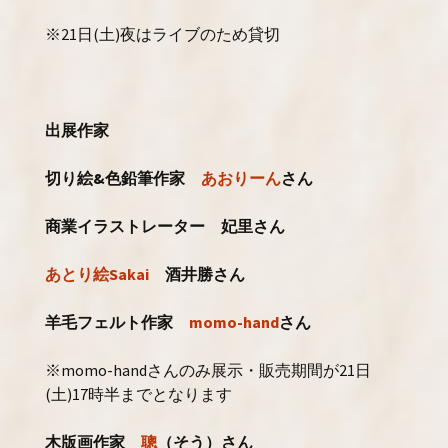
※21日(土)夜はライブのため貸切
出展作家
切り絵&色鉛筆作家
あおりーん
さん
商業イラストレーター 妃里さん
あとり絵Sakai
酒井勝さん
羊毛フェルト作家
momo-hand
さん
※momo-handさんのみ展示・販売期間が21日
(土)17時半までとなります
木版画作家
聰
（そう）さん