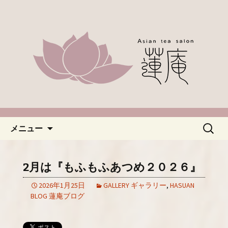
名古屋市緑区、中国茶やアジアのお茶
なら「蓮庵～はすあん～」。ほっこり
「名古屋・緑区で中国茶が楽し
とした癒しの空間でカフェ使いにどう
めるカフェ蓮庵～はすあん
ぞ。やさしい甘さ控えめのスイーツや
～」のブログ
天津などもございます。新着情報はこ
ちらからチェックしてください。
コンテンツへ移動
検
メニュー
索:
2月は『もふもふあつめ２０２６』
2026年1月25日
GALLERY ギャラリー
,
HASUAN
BLOG 蓮庵ブログ