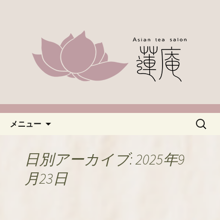
名古屋市緑区、中国茶やアジアのお茶
なら「蓮庵～はすあん～」。ほっこり
「名古屋・緑区で中国茶が楽し
とした癒しの空間でカフェ使いにどう
めるカフェ蓮庵～はすあん
ぞ。やさしい甘さ控えめのスイーツや
～」のブログ
天津などもございます。新着情報はこ
ちらからチェックしてください。
コンテンツへ移動
検
メニュー
索:
日別アーカイブ: 2025年9
月23日