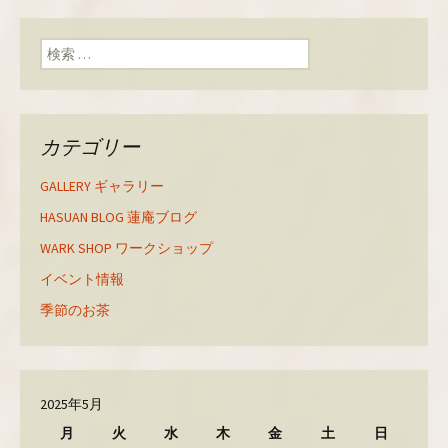
し
ク
し
い
し
い
ウ
て
ウ
ィ
く
ィ
検索:
ン
だ
ン
ド
さ
ド
ウ
い
ウ
で
(
で
開
新
開
き
し
き
ま
い
ま
す
ウ
す
カテゴリー
)
ィ
)
ン
ド
ウ
GALLERY ギャラリー
で
開
き
HASUAN BLOG 蓮庵ブログ
ま
す
WARK SHOP ワークショップ
)
イベント情報
季節のお茶
2025年5月
月
火
水
木
金
土
日