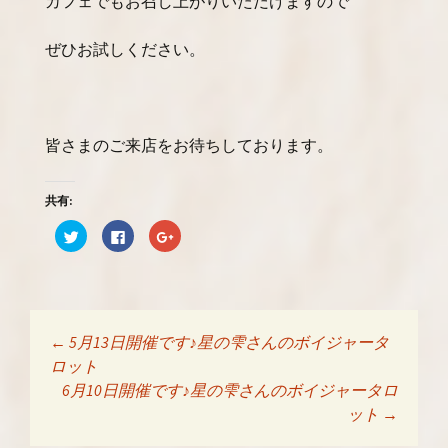
カフェでもお召し上がりいただけますので
ぜひお試しください。
皆さまのご来店をお待ちしております。
共有:
ク
F
ク
リ
a
リ
ッ
c
ッ
ク
e
ク
し
b
し
て
o
て
T
o
G
w
k
o
i
で
o
t
共
g
←
5月13日開催です♪星の雫さんのボイジャータ
t
有
l
投稿ナビゲーショ
e
す
e
ロット
r
る
+
で
に
で
6月10日開催です♪星の雫さんのボイジャータロ
共
は
共
有
ク
有
ット
→
ン
(
リ
(
新
ッ
新