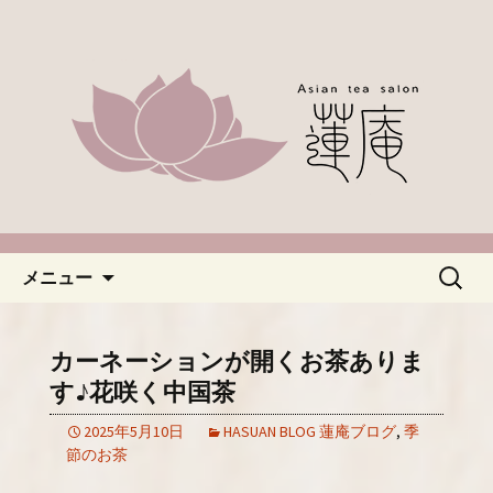
名古屋市緑区、中国茶やアジアのお茶
なら「蓮庵～はすあん～」。ほっこり
「名古屋・緑区で中国茶が楽し
とした癒しの空間でカフェ使いにどう
めるカフェ蓮庵～はすあん
ぞ。やさしい甘さ控えめのスイーツや
～」のブログ
天津などもございます。新着情報はこ
ちらからチェックしてください。
コンテンツへ移動
検
メニュー
索:
カーネーションが開くお茶ありま
す♪花咲く中国茶
2025年5月10日
HASUAN BLOG 蓮庵ブログ
,
季
節のお茶