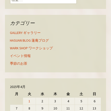
ィ
く
ィ
ン
だ
ン
ド
さ
ド
ウ
い
ウ
で
(
で
開
新
開
き
し
き
カテゴリー
ま
い
ま
す
ウ
す
)
ィ
)
ン
GALLERY ギャラリー
ド
ウ
で
HASUAN BLOG 蓮庵ブログ
開
き
WARK SHOP ワークショップ
ま
す
)
イベント情報
季節のお茶
2025年4月
月
火
水
木
金
土
日
1
2
3
4
5
6
7
8
9
10
11
12
13