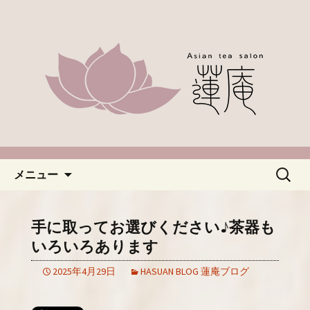
名古屋市緑区、中国茶やアジアのお茶
なら「蓮庵～はすあん～」。ほっこり
「名古屋・緑区で中国茶が楽し
とした癒しの空間でカフェ使いにどう
めるカフェ蓮庵～はすあん
ぞ。やさしい甘さ控えめのスイーツや
～」のブログ
天津などもございます。新着情報はこ
ちらからチェックしてください。
コンテンツへ移動
検
メニュー
索:
手に取ってお選びください♪茶器も
いろいろあります
2025年4月29日
HASUAN BLOG 蓮庵ブログ