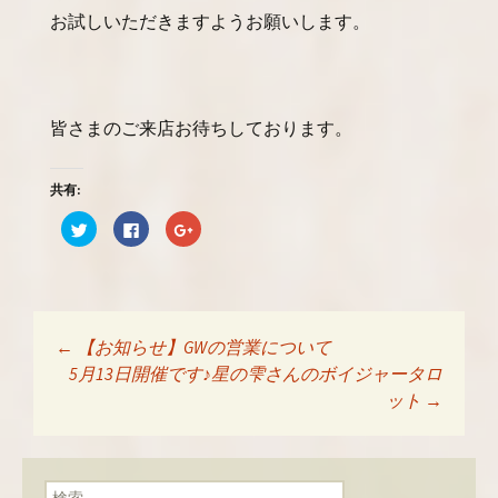
お試しいただきますようお願いします。
皆さまのご来店お待ちしております。
共有:
ク
F
ク
リ
a
リ
ッ
c
ッ
ク
e
ク
し
b
し
て
o
て
T
o
G
w
k
o
i
で
o
t
共
g
←
【お知らせ】GWの営業について
t
有
l
投稿ナビゲーショ
e
す
e
5月13日開催です♪星の雫さんのボイジャータロ
r
る
+
で
に
で
ット
→
共
は
共
有
ク
有
ン
(
リ
(
新
ッ
新
し
ク
し
い
し
い
検索:
ウ
て
ウ