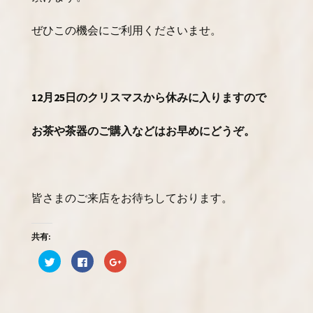
ぜひこの機会にご利用くださいませ。
12月25日のクリスマスから休みに入りますので
お茶や茶器のご購入などはお早めにどうぞ。
皆さまのご来店をお待ちしております。
共有:
ク
F
ク
リ
a
リ
ッ
c
ッ
ク
e
ク
し
b
し
て
o
て
T
o
G