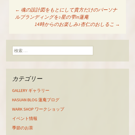
w
k
o
i
で
o
t
共
g
←
魂の設計図をもとにして貴方だけのパーソナ
t
有
l
投稿ナビゲーショ
e
す
e
ルブランディングを♪星の雫in蓮庵
r
る
+
で
に
で
14時からのお楽しみ♪杏仁のおしるこ
→
共
は
共
有
ク
有
ン
(
リ
(
新
ッ
新
し
ク
し
い
し
い
検索:
ウ
て
ウ
ィ
く
ィ
ン
だ
ン
ド
さ
ド
ウ
い
ウ
で
(
で
開
新
開
き
し
き
カテゴリー
ま
い
ま
す
ウ
す
)
ィ
)
ン
GALLERY ギャラリー
ド
ウ
で
HASUAN BLOG 蓮庵ブログ
開
き
WARK SHOP ワークショップ
ま
す
)
イベント情報
季節のお茶