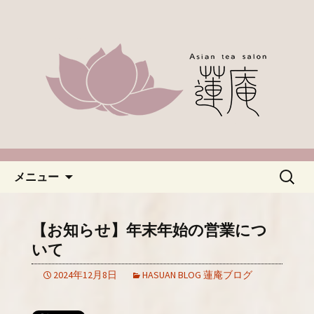
名古屋市緑区、中国茶やアジアのお茶
なら「蓮庵～はすあん～」。ほっこり
「名古屋・緑区で中国茶が楽し
とした癒しの空間でカフェ使いにどう
めるカフェ蓮庵～はすあん
ぞ。やさしい甘さ控えめのスイーツや
～」のブログ
天津などもございます。新着情報はこ
ちらからチェックしてください。
コンテンツへ移動
検
メニュー
索:
【お知らせ】年末年始の営業につ
いて
2024年12月8日
HASUAN BLOG 蓮庵ブログ