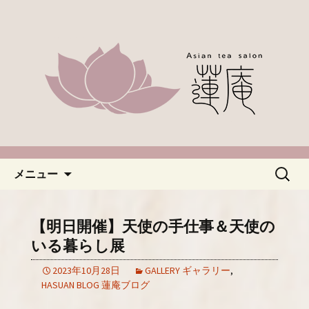
名古屋市緑区、中国茶やアジアのお茶
なら「蓮庵～はすあん～」。ほっこり
「名古屋・緑区で中国茶が楽し
とした癒しの空間でカフェ使いにどう
めるカフェ蓮庵～はすあん
ぞ。やさしい甘さ控えめのスイーツや
～」のブログ
天津などもございます。新着情報はこ
ちらからチェックしてください。
コンテンツへ移動
検
メニュー
索:
【明日開催】天使の手仕事＆天使の
いる暮らし展
2023年10月28日
GALLERY ギャラリー
,
HASUAN BLOG 蓮庵ブログ