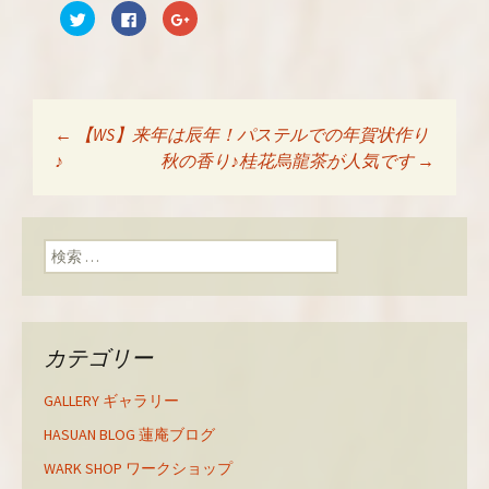
ク
F
ク
リ
a
リ
ッ
c
ッ
ク
e
ク
し
b
し
て
o
て
T
o
G
w
k
o
i
で
o
t
共
g
←
【WS】来年は辰年！パステルでの年賀状作り
t
有
l
投稿ナビゲーショ
e
す
e
♪
秋の香り♪桂花烏龍茶が人気です
→
r
る
+
で
に
で
共
は
共
有
ク
有
ン
(
リ
(
新
ッ
新
検索:
し
ク
し
い
し
い
ウ
て
ウ
ィ
く
ィ
ン
だ
ン
ド
さ
ド
ウ
い
ウ
で
(
で
カテゴリー
開
新
開
き
し
き
ま
い
ま
す
ウ
す
GALLERY ギャラリー
)
ィ
)
ン
ド
HASUAN BLOG 蓮庵ブログ
ウ
で
WARK SHOP ワークショップ
開
き