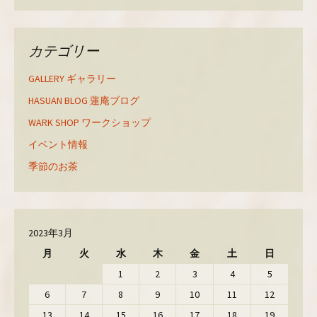
ィ
く
ィ
ン
だ
ン
ド
さ
ド
ウ
い
ウ
で
(
で
カテゴリー
開
新
開
き
し
き
ま
い
ま
す
ウ
す
GALLERY ギャラリー
)
ィ
)
ン
ド
HASUAN BLOG 蓮庵ブログ
ウ
で
WARK SHOP ワークショップ
開
き
ま
イベント情報
す
)
季節のお茶
2023年3月
月
火
水
木
金
土
日
1
2
3
4
5
6
7
8
9
10
11
12
13
14
15
16
17
18
19