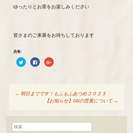
ゆったりとお茶をお楽しみください
皆さまのご来展をお待ちしております
共有:
ク
F
ク
リ
a
リ
ッ
c
ッ
ク
e
ク
し
b
し
て
o
て
T
o
G
w
k
o
i
で
o
t
共
g
←
明日までです！もふもふあつめ２０２３
t
有
l
投稿ナビゲーショ
e
す
e
【お知らせ】GWの営業について
→
r
る
+
で
に
で
共
は
共
有
ク
有
ン
(
リ
(
新
ッ
新
検索:
し
ク
し
い
し
い
ウ
て
ウ