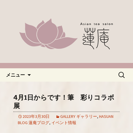
名古屋市緑区、中国茶やアジアのお茶
なら「蓮庵～はすあん～」。ほっこり
「名古屋・緑区で中国茶が楽し
とした癒しの空間でカフェ使いにどう
めるカフェ蓮庵～はすあん
ぞ。やさしい甘さ控えめのスイーツや
～」のブログ
天津などもございます。新着情報はこ
ちらからチェックしてください。
コンテンツへ移動
検
メニュー
索:
4月1日からです！筆 彩りコラボ
展
2023年3月30日
GALLERY ギャラリー
,
HASUAN
BLOG 蓮庵ブログ
,
イベント情報