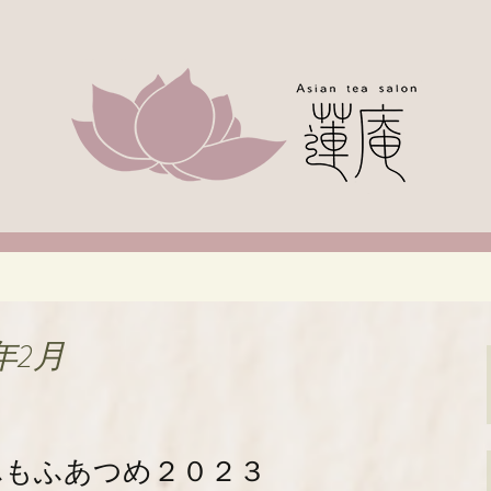
ジアのお茶なら「蓮庵～はすあん～」。
い甘さ控えめのスイーツや天津などもござ
・緑区で中国茶が
はすあん～」のブ
年2月
ふもふあつめ２０２３