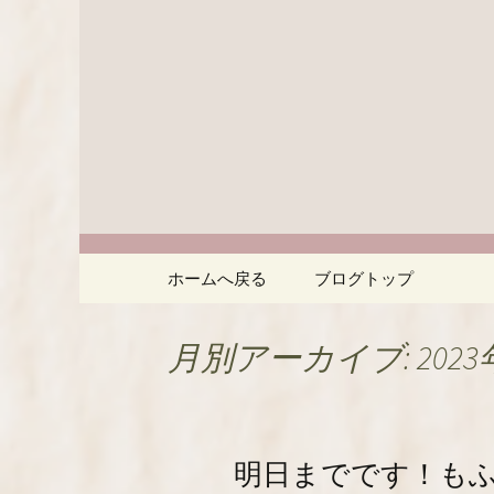
名古屋市緑区、中国茶やア
ェ使いにどうぞ。やさし
「名古屋
ェックしてください。
ェ蓮庵～
コンテンツへ移動
ホームへ戻る
ブログトップ
月別アーカイブ: 2023
明日までです！も