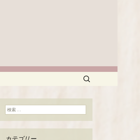
ほっこりとした癒しの空間でカフ
います。新着情報はこちらからチ
楽しめるカフ
ログ
検
索:
検索:
カテゴリー